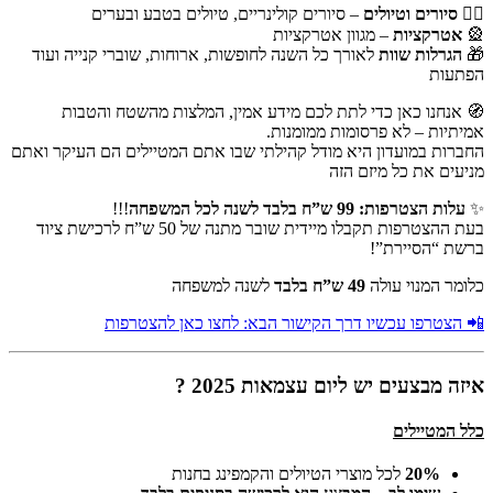
🚶‍♂️
סיורים וטיולים
– סיורים קולינריים, טיולים בטבע ובערים
🎡
אטרקציות
– מגוון אטרקציות
🎁
הגרלות שוות
לאורך כל השנה לחופשות, ארוחות, שוברי קנייה ועוד
הפתעות
🧭 אנחנו כאן כדי לתת לכם מידע אמין, המלצות מהשטח והטבות
אמיתיות – לא פרסומות ממומנות.
החברות במועדון היא מודל קהילתי שבו אתם המטיילים הם העיקר ואתם
מניעים את כל מיזם הזה
✨
עלות הצטרפות: 99 ש”ח בלבד לשנה לכל המשפחה
!!!
בעת ההצטרפות תקבלו מיידית שובר מתנה של 50 ש”ח לרכישת ציוד
ברשת “הסיירת”!
כלומר המנוי עולה
49 ש”ח בלבד
לשנה למשפחה
📲 הצטרפו עכשיו דרך הקישור הבא: לחצו כאן להצטרפות
איזה מבצעים יש ליום עצמאות 2025 ?
כלל המטיילים
20%
לכל מוצרי הטיולים והקמפינג בחנות