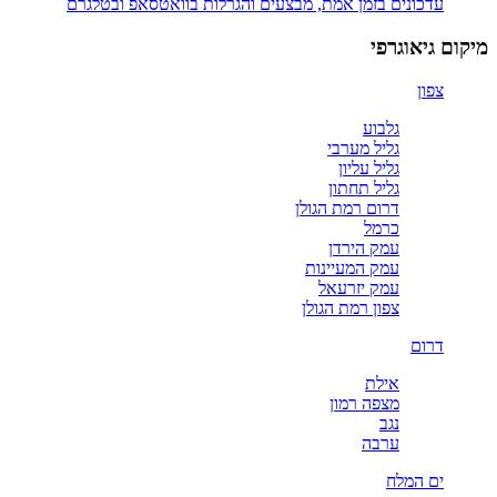
עדכונים בזמן אמת, מבצעים והגרלות בוואטסאפ ובטלגרם
מיקום גיאוגרפי
צפון
גלבוע
גליל מערבי
גליל עליון
גליל תחתון
דרום רמת הגולן
כרמל
עמק הירדן
עמק המעיינות
עמק יזרעאל
צפון רמת הגולן
דרום
אילת
מצפה רמון
נגב
ערבה
ים המלח