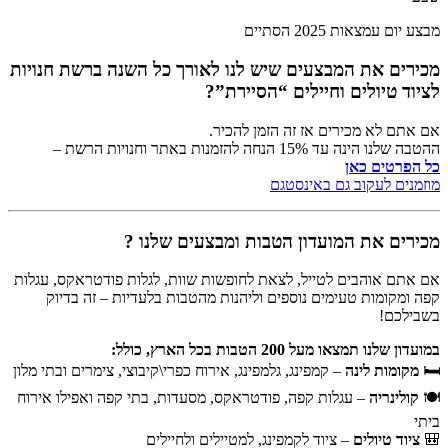
מבצע יום עמצאות 2025 הסתיים
מכירים את המבצעים שיש לנו לאורך כל השנה ברשת חנויות
לציוד טיולים וחיילים “הסיירת”?
אם אתם לא מכירים אז זה הזמן להכיר.
ההטבה שלנו הינה עד 15% הנחה להזמנות באתר וחנויות הרשת –
כל הפרטים כאן
מוזמנים לעקוב גם באינסטגם
מכירים את המועדון הטבות ומבצעים שלנו ?
אם אתם אוהבים לטייל, לצאת לחופשות שוות, לגלות פודטראקס, עגלות
קפה ומקומות טעימים נוספים וליהנות מהטבות בלעדיות – זה בדיוק
בשבילכם!
במועדון שלנו תמצאו מעל 200 הטבות בכל הארץ, כולל:
🛏️
מקומות לינה
– קמפינג, גלמפינג, אירוח כפרי\קיבוצי, צימרים ובתי מלון
🍽️
קולינריה
– עגלות קפה, פודטראקס, מסעדות, בתי קפה ואפילו אירוח
ביתי
🎒
ציוד טיולים
– ציוד לקמפינג, למטיילים ולחיילים