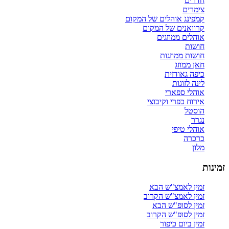
חדרים
צימרים
קמפינג אוהלים של המקום
קרוואנים של המקום
אוהלים ממוזגים
חושות
חושות ממוזגות
חאן ממוזג
כיפה גאודזית
לינה לזוגות
אוהלי ספארי
אירוח כפרי וקיבוצי
הוסטל
נגרר
אוהלי טיפי
כרכרה
מלון
זמינות
זמין לאמצ"ש הבא
זמין לאמצ"ש הקרוב
זמין לסופ"ש הבא
זמין לסופ"ש הקרוב
זמין ביום כיפור