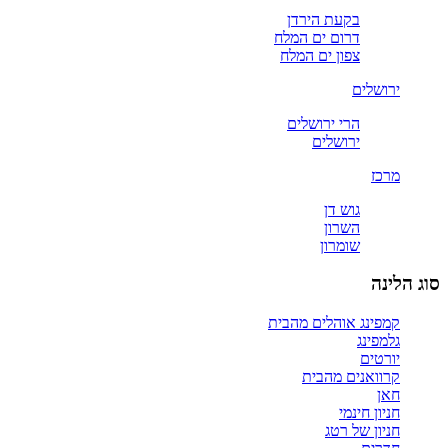
בקעת הירדן
דרום ים המלח
צפון ים המלח
ירושלים
הרי ירושלים
ירושלים
מרכז
גוש דן
השרון
שומרון
סוג הלינה
קמפינג אוהלים מהבית
גלמפינג
יורטים
קרוואנים מהבית
חאן
חניון חינמי
חניון של רטג