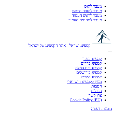
מעבר לתוכן
מעבר לטופס חיפוש
מעבר לראש העמוד
מעבר לתחתית העמוד
קמפינג ישראל - אתר הקמפינג של ישראל
קמפינג בצפון
קמפינג בדרום
קמפינג בים המלח
קמפינג בירושלים
קמפינג במרכז
מגזין הקמפינג הישראלי
הטבות
הגרלות
צרו קשר
Cookie Policy (EU)
הזמנת חופשה