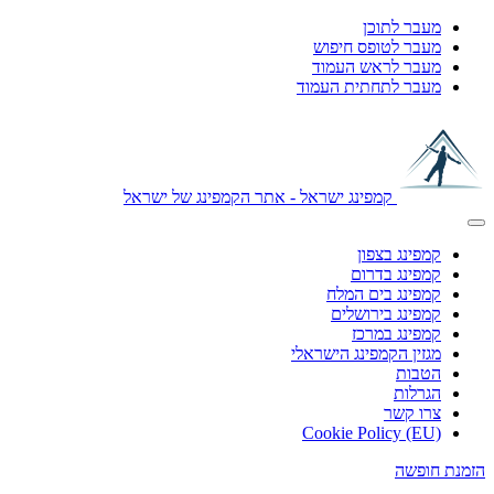
מעבר לתוכן
מעבר לטופס חיפוש
מעבר לראש העמוד
מעבר לתחתית העמוד
קמפינג ישראל - אתר הקמפינג של ישראל
קמפינג בצפון
קמפינג בדרום
קמפינג בים המלח
קמפינג בירושלים
קמפינג במרכז
מגזין הקמפינג הישראלי
הטבות
הגרלות
צרו קשר
Cookie Policy (EU)
הזמנת חופשה