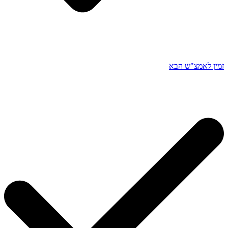
זמין לאמצ"ש הבא