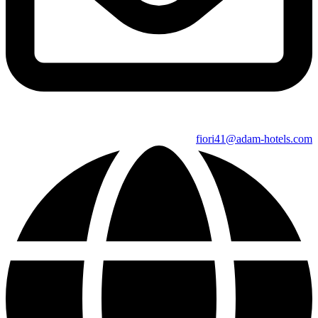
fiori41@adam-hotels.com