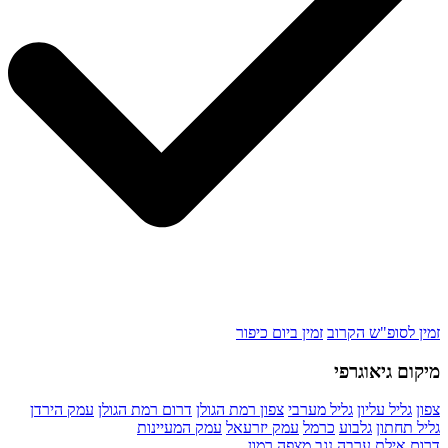
זמין לסופ"ש הקרוב
זמין ביום כיפור
מיקום גיאוגרפי
צפון
גליל עליון
גליל מערבי
צפון רמת הגולן
דרום רמת הגולן
עמק הירדן
גליל תחתון
גלבוע
כרמל
עמק יזרעאל
עמק המעיינות
דרום
אילת
ערבה
נגב
מצפה רמון