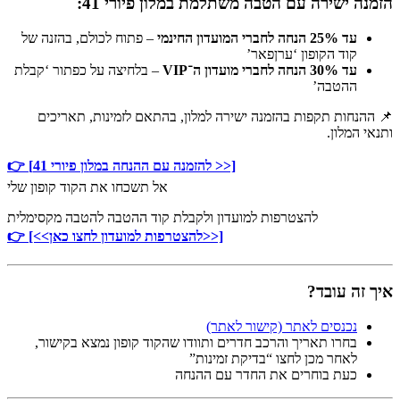
הזמנה ישירה עם הטבה משתלמת במלון פיורי 41:
עד 25% הנחה לחברי המועדון החינמי
– פתוח לכולם, בהזנה של
קוד הקופון ‘ערןפאר’
עד 30% הנחה לחברי מועדון ה־VIP
– בלחיצה על כפתור ‘קבלת
ההטבה’
📌 ההנחות תקפות בהזמנה ישירה למלון, בהתאם לזמינות, תאריכים
ותנאי המלון.
👉 [להזמנה עם ההנחה במלון פיורי 41 >>]
אל תשכחו את הקוד קופון שלי
להצטרפות למועדון ולקבלת קוד ההטבה להטבה מקסימלית
👉 [<<להצטרפות למועדון לחצו כאן>>]
איך זה עובד?
נכנסים לאתר (קישור לאתר)
בחרו תאריך והרכב חדרים ותוודו שהקוד קופון נמצא בקישור,
לאחר מכן לחצו “בדיקת זמינות”
כעת בוחרים את החדר עם ההנחה