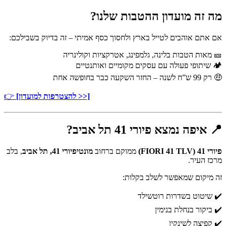
מה זה מועדון ההטבות שלנו?
אם אתם אוהבים לטייל בארץ ולחסוך כסף אמיתי – זה בדיוק בשבילכם:
🎫 מאות הטבות בלינה, גלמפינג, אטרקציות וקולינריה
🏕️ שיתופי פעולה עם עסקים מקומיים ואותנטיים
🤑 רק 99 ש”ח לשנה – החזר השקעה כבר בחופשה אחת
[להצטרפות למועדון >>]
👉
📍 איפה נמצא פיורי 41 תל אביב?
פיורי 41 (FIORI 41 TLV)
ממוקם ברחוב
מונטיפיורי 41, תל אביב
, בלב
מרכז העיר.
זה מיקום שמאפשר לשלב בקלות:
✔️ שיטוט בשדרות רוטשילד
✔️ ביקור בנחלת בנימין
✔️ קפיצה לשינקין