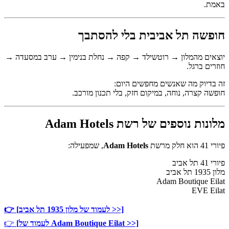
באמת.
חופשה תל אביבית בלי להסתבך
יוצאים מהמלון → רוטשילד → קפה → נחלת בנימין → ערב במסעדה →
חוזרים ברגל.
זה בדיוק מה שאנשים מחפשים היום:
חופשה קצרה, נוחה, במיקום חזק, בלי תכנון מורכב.
מלונות נוספים של רשת Adam Hotels
פיורי 41 הוא חלק מרשת
Adam Hotels
, שמפעילה:
פיורי 41 תל אביב
מלון 1935 תל אביב
Adam Boutique Eilat
EVE Eilat
👉 [לעמוד של מלון 1935 תל אביב >>]
[לעמוד של Adam Boutique Eilat >>]
👉