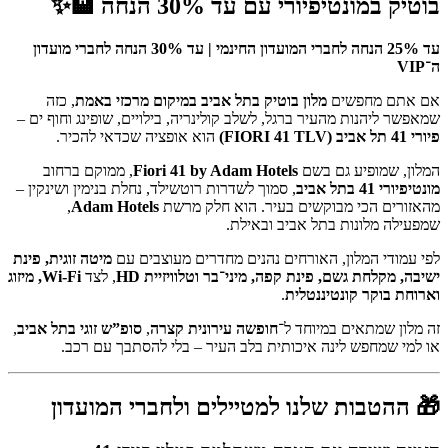
בוטיק במונטיפיורי עם עד 30% הנחה 🏨✨
עד 25% הנחה לחברי המועדון החינמי | עד 30% הנחה לחברי מועדון
ה־VIP
אם אתם מחפשים
מלון בוטיק בתל אביב במיקום מרכזי באמת
, כזה
שמאפשר ליהנות מהעיר ברגל, לשלב קולינריה, בילויים, שופינג וחוף ים –
פיורי 41 תל אביב (FIORI 41 TLV)
הוא אופציה שכדאי להכיר.
המלון, שמופיע גם בשם
Fiori 41 by Adam Hotels
, ממוקם ברחוב
מונטיפיורי 41 בתל אביב
, סמוך לשדרות רוטשילד, נחלת בנימין ושינקין –
מהאזורים הכי מבוקשים בעיר. הוא חלק מרשת
Adam Hotels
,
שמפעילה מלונות בתל אביב ובאילת.
לפי עמודי המלון, האורחים נהנים מחדרים מעוצבים עם
מיטה זוגית, פינת
ישיבה, מקלחת גשם, פינת קפה, מיני־בר וטלוויזיית HD
, לצד
Wi-Fi, מיזוג
וארוחת בוקר קונטיננטלית
.
זה מלון שמתאים במיוחד ל־
חופשה עירונית קצרה
,
סופ”ש זוגי בתל אביב
,
או למי שמחפש לינה איכותית בלב העיר – בלי להסתבך עם רכב.
🎁 ההטבות שלנו למטיילים ולחברי המועדון