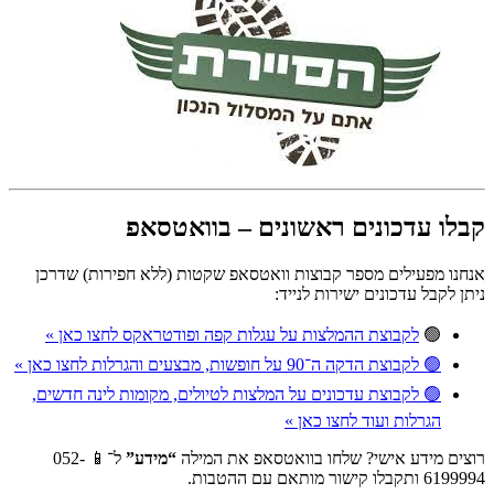
קבלו עדכונים ראשונים – בוואטסאפ
אנחנו מפעילים מספר קבוצות וואטסאפ שקטות (ללא חפירות) שדרכן
ניתן לקבל עדכונים ישירות לנייד:
🟢
לקבוצת ההמלצות על עגלות קפה ופודטראקס לחצו כאן »
🟢 לקבוצת הדקה ה־90 על חופשות, מבצעים והגרלות לחצו כאן »
🟢 לקבוצת עדכונים על המלצות לטיולים, מקומות לינה חדשים,
הגרלות ועוד לחצו כאן »
רוצים מידע אישי? שלחו בוואטסאפ את המילה
“מידע”
ל־📱 052-
6199994 ותקבלו קישור מותאם עם ההטבות.