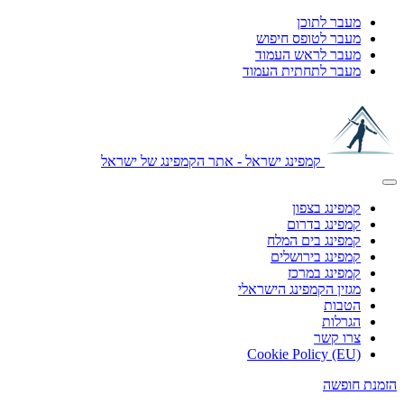
מעבר לתוכן
מעבר לטופס חיפוש
מעבר לראש העמוד
מעבר לתחתית העמוד
קמפינג ישראל - אתר הקמפינג של ישראל
קמפינג בצפון
קמפינג בדרום
קמפינג בים המלח
קמפינג בירושלים
קמפינג במרכז
מגזין הקמפינג הישראלי
הטבות
הגרלות
צרו קשר
Cookie Policy (EU)
הזמנת חופשה