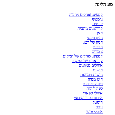
סוג הלינה
קמפינג אוהלים מהבית
גלמפינג
יורטים
קרוואנים מהבית
חאן
חניון חינמי
חניון של רטג
חדרים
צימרים
קמפינג אוהלים של המקום
קרוואנים של המקום
אוהלים ממוזגים
חושות
חושות ממוזגות
חאן ממוזג
כיפה גאודזית
לינה לזוגות
אוהלי ספארי
אירוח כפרי וקיבוצי
הוסטל
נגרר
אוהלי טיפי