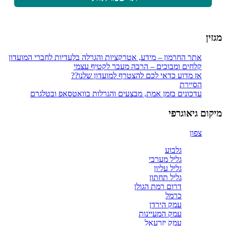
מגזין
אתר החרמון – מידע, אטרקציות והגרלה בלעדיות לחברי המועדון
קלחים ומבוכים – הרבה מעבר לקטיף עצמי
אז מדוע כדאי לכם להצטרף למועדון שלנו??
הסיירת
עדכונים בזמן אמת, מבצעים והגרלות בוואטסאפ ובטלגרם
מיקום גיאוגרפי
צפון
גלבוע
גליל מערבי
גליל עליון
גליל תחתון
דרום רמת הגולן
כרמל
עמק הירדן
עמק המעיינות
עמק יזרעאל