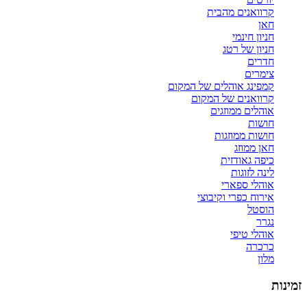
קרוואנים מהבית
חאן
חניון חינמי
חניון של רטג
חדרים
צימרים
קמפינג אוהלים של המקום
קרוואנים של המקום
אוהלים ממוזגים
חושות
חושות ממוזגות
חאן ממוזג
כיפה גאודזית
לינה לזוגות
אוהלי ספארי
אירוח כפרי וקיבוצי
הוסטל
נגרר
אוהלי טיפי
כרכרה
מלון
זמינות