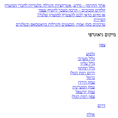
אתר החרמון – מידע, אטרקציות והגרלה בלעדיות לחברי המועדון
קלחים ומבוכים – הרבה מעבר לקטיף עצמי
אז מדוע כדאי לכם להצטרף למועדון שלנו??
הסיירת
עדכונים בזמן אמת, מבצעים והגרלות בוואטסאפ ובטלגרם
מיקום גיאוגרפי
צפון
גלבוע
גליל מערבי
גליל עליון
גליל תחתון
דרום רמת הגולן
כרמל
עמק הירדן
עמק המעיינות
עמק יזרעאל
צפון רמת הגולן
דרום
אילת