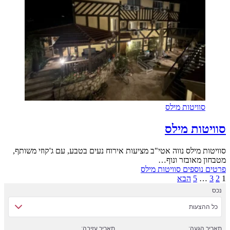
סוויטות מילס
סוויטות מילס
סוויטות מילס נווה אטי"ב מציעות אירוח נעים בטבע, עם ג'קוזי משותף,
מטבחון מאובזר ונוף…
פרטים נוספים
סוויטות מילס
1
2
3
…
5
הבא
נכס
כל ההצעות
תאריך הגעה:
תאריך עזיבה: