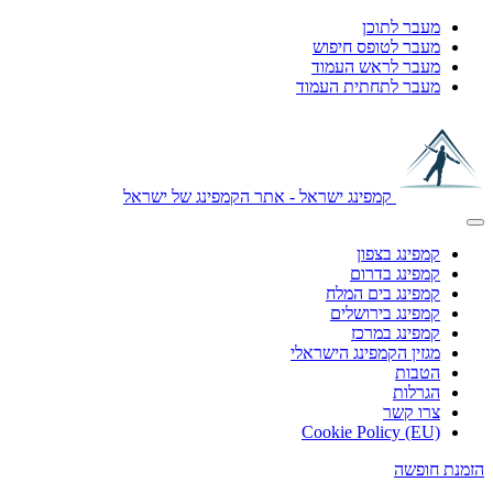
מעבר לתוכן
מעבר לטופס חיפוש
מעבר לראש העמוד
מעבר לתחתית העמוד
קמפינג ישראל - אתר הקמפינג של ישראל
קמפינג בצפון
קמפינג בדרום
קמפינג בים המלח
קמפינג בירושלים
קמפינג במרכז
מגזין הקמפינג הישראלי
הטבות
הגרלות
צרו קשר
Cookie Policy (EU)
הזמנת חופשה