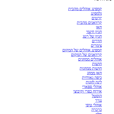
קמפינג אוהלים מהבית
גלמפינג
יורטים
קרוואנים מהבית
חאן
חניון חינמי
חניון של רטג
חדרים
צימרים
קמפינג אוהלים של המקום
קרוואנים של המקום
אוהלים ממוזגים
חושות
חושות ממוזגות
חאן ממוזג
כיפה גאודזית
לינה לזוגות
אוהלי ספארי
אירוח כפרי וקיבוצי
הוסטל
נגרר
אוהלי טיפי
כרכרה