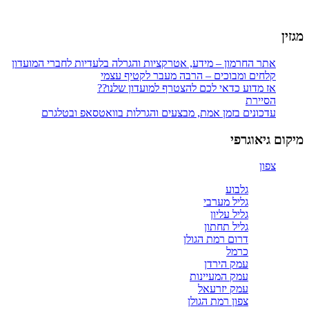
מגזין
אתר החרמון – מידע, אטרקציות והגרלה בלעדיות לחברי המועדון
קלחים ומבוכים – הרבה מעבר לקטיף עצמי
אז מדוע כדאי לכם להצטרף למועדון שלנו??
הסיירת
עדכונים בזמן אמת, מבצעים והגרלות בוואטסאפ ובטלגרם
מיקום גיאוגרפי
צפון
גלבוע
גליל מערבי
גליל עליון
גליל תחתון
דרום רמת הגולן
כרמל
עמק הירדן
עמק המעיינות
עמק יזרעאל
צפון רמת הגולן