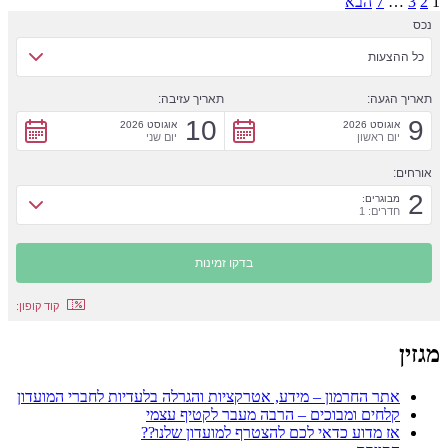
1
2
3
…
7
הבא
נכס
כל ההצעות
תאריך הגעה:
תאריך עזיבה:
10
9
אוגוסט 2026
אוגוסט 2026
יום ראשון
יום שני
אורחים:
2
מבוגרים:
חדרים: 1
קוד קופון:
מגזין
אתר החרמון – מידע, אטרקציות והגרלה בלעדיות לחברי המועדון
קלחים ומבוכים – הרבה מעבר לקטיף עצמי
אז מדוע כדאי לכם להצטרף למועדון שלנו??