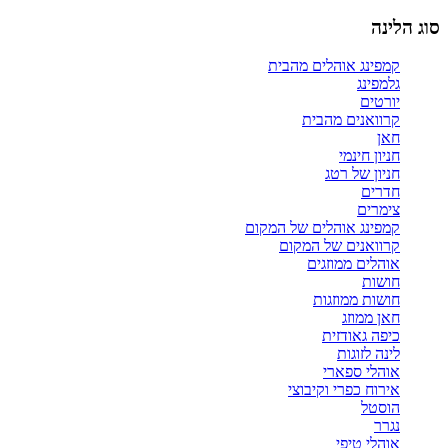
סוג הלינה
קמפינג אוהלים מהבית
גלמפינג
יורטים
קרוואנים מהבית
חאן
חניון חינמי
חניון של רטג
חדרים
צימרים
קמפינג אוהלים של המקום
קרוואנים של המקום
אוהלים ממוזגים
חושות
חושות ממוזגות
חאן ממוזג
כיפה גאודזית
לינה לזוגות
אוהלי ספארי
אירוח כפרי וקיבוצי
הוסטל
נגרר
אוהלי טיפי