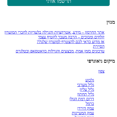
מגזין
אתר החרמון – מידע, אטרקציות והגרלה בלעדיות לחברי המועדון
קלחים ומבוכים – הרבה מעבר לקטיף עצמי
אז מדוע כדאי לכם להצטרף למועדון שלנו??
הסיירת
עדכונים בזמן אמת, מבצעים והגרלות בוואטסאפ ובטלגרם
מיקום גיאוגרפי
צפון
גלבוע
גליל מערבי
גליל עליון
גליל תחתון
דרום רמת הגולן
כרמל
עמק הירדן
עמק המעיינות