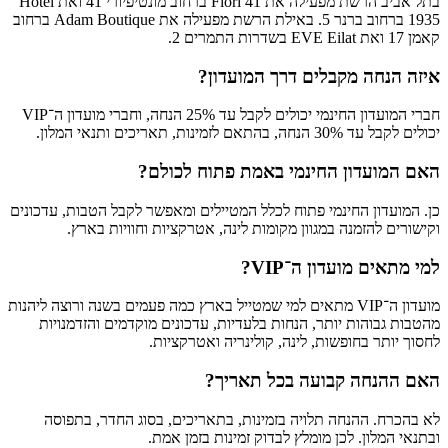
בתל אביב הרשת מפעילה את Fiori 41 ברחוב מונטיפיורי 41 ואת Hotel
1935 ברחוב ברנר 5. באילת הרשת מפעילה את Adam Boutique ברחוב
קאמן 17 ואת EVE Eilat בשדרות התמרים 2.
איזה הנחה מקבלים דרך המועדון?
חברי המועדון החינמי יכולים לקבל עד 25% הנחה, וחברי מועדון ה־VIP
יכולים לקבל עד 30% הנחה, בהתאם לזמינות, תאריכים ותנאי המלון.
האם המועדון החינמי באמת פתוח לכולם?
כן. המועדון החינמי פתוח לכלל המטיילים ומאפשר לקבל הטבות, עדכונים
וקישורים להזמנה במגוון מקומות לינה, אטרקציות וחוויות בארץ.
למי מתאים מועדון ה־VIP?
מועדון ה־VIP מתאים למי שמטייל בארץ כמה פעמים בשנה ורוצה ליהנות
מהטבות גבוהות יותר, הנחות בלעדיות, עדכונים מוקדמים והזדמנויות
לחסוך יותר בחופשות, לינה, קולינריה ואטרקציות.
האם ההנחה קבועה בכל תאריך?
לא בהכרח. ההנחה תלויה בזמינות, בתאריכים, בסוג החדר, בתפוסה
ובתנאי המלון. לכן מומלץ לבדוק זמינות בזמן אמת.