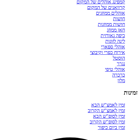
קמפינג אוהלים של המקום
קרוואנים של המקום
אוהלים ממוזגים
חושות
חושות ממוזגות
חאן ממוזג
כיפה גאודזית
לינה לזוגות
אוהלי ספארי
אירוח כפרי וקיבוצי
הוסטל
נגרר
אוהלי טיפי
כרכרה
מלון
זמינות
זמין לאמצ"ש הבא
זמין לאמצ"ש הקרוב
זמין לסופ"ש הבא
זמין לסופ"ש הקרוב
זמין ביום כיפור