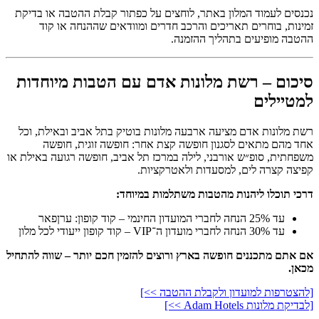
נכנסים לעמוד המלון באתר, לוחצים על כפתור קבלת ההטבה או בדיקת
זמינות, בוחרים תאריכים והרכב חדרים ומוודאים שההנחה או קוד
ההטבה מופיעים בתהליך ההזמנה.
סיכום – רשת מלונות אדם עם הטבות מיוחדות
למטיילים
רשת מלונות אדם מציעה ארבעה מלונות בוטיק בתל אביב ובאילת, וכל
אחד מהם מתאים לסגנון חופשה קצת אחר: חופשה זוגית, חופשה
משפחתית, סופ״ש אורבני, לילה במרכז תל אביב, חופשה רגועה באילת או
קפיצה קצרה לים, למסעדות ולאטרקציות.
דרכי תוכלו ליהנות מהטבות משתלמות במיוחד:
עד 25% הנחה לחברי המועדון החינמי – קוד קופון: ערןפאר
עד 30% הנחה לחברי מועדון ה־VIP – קוד קופון ייעודי לכל מלון
אם אתם מתכננים חופשה בארץ ורוצים להזמין חכם יותר – שווה להתחיל
מכאן.
[להצטרפות למועדון ולקבלת ההטבה >>]
[לבדיקת מלונות Adam Hotels >>]