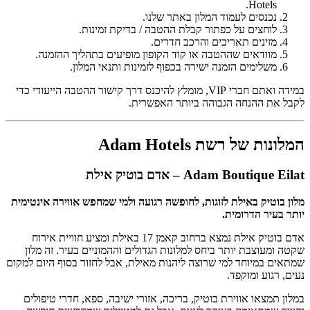
Hotels.
נכנסים לעמוד המלון באתר שלנו.
לוחצים על כפתור קבלת ההטבה / בדיקת זמינות.
מזינים תאריכים והרכב חדרים.
מוודאים שההטבה או קוד הקופון מופיעים בתהליך ההזמנה.
משלימים הזמנה ישירה בכפוף לזמינות ותנאי המלון.
במידה ואתם חברי VIP, מומלץ להיכנס דרך קישור ההטבה הייעודי כדי
לקבל את ההנחה הגבוהה ביותר האפשרית.
המלונות של רשת Adam Hotels
Adam Boutique Eilat – אדם בוטיק אילת
מלון בוטיק באילת לזוגות, לחופשה רגועה ולמי שמחפש אווירה אינטימית
יותר בעיר הדרומית.
אדם בוטיק אילת נמצא ברחוב קאמן 17 באילת ומציע חוויית אירוח
שקטה ומעוצבת יותר ביחס למלונות הגדולים וההמוניים בעיר. זה מלון
שמתאים במיוחד למי שרוצה ליהנות מאילת, אבל לחזור בסוף היום למקום
נעים, רגוע ומוקפד.
במלון תמצאו אווירת בוטיק, בריכה, אזורי ישיבה, ספא, חדרי טיפולים