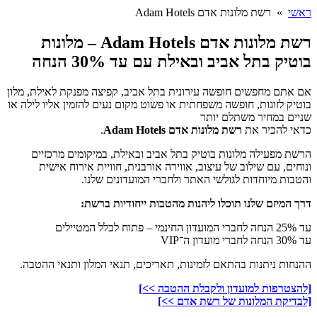
ראשי
» רשת מלונות אדם Adam Hotels
רשת מלונות אדם Adam Hotels – מלונות
בוטיק בתל אביב ובאילת עם עד 30% הנחה
אם אתם מחפשים חופשה עירונית בתל אביב, קפיצה מפנקת לאילת, מלון
בוטיק לזוגות, חופשה משפחתית או פשוט מקום נעים להזמין אליו לילה או
שניים במחיר משתלם יותר
כדאי להכיר את
רשת מלונות אדם Adam Hotels
.
הרשת מפעילה מלונות בוטיק בתל אביב ובאילת, במיקומים מרכזיים
ונוחים, עם שילוב של עיצוב, אווירה אורבנית, חוויית אירוח אישית
והטבות מיוחדות לגולשי האתר ולחברי המועדונים שלנו.
דרך המיזם שלנו תוכלו ליהנות מהטבות ייחודיות ברשת:
עד 25% הנחה לחברי המועדון החינמי – פתוח לכלל המטיילים
עד 30% הנחה לחברי מועדון ה־VIP
ההנחות ניתנות בהתאם לזמינות, תאריכים, תנאי המלון ותנאי ההטבה.
[להצטרפות למועדון ולקבלת ההטבה >>]
[לבדיקת המלונות של רשת אדם >>]