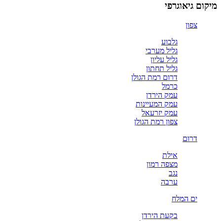
מיקום גיאוגרפי
צפון
גלבוע
גליל מערבי
גליל עליון
גליל תחתון
דרום רמת הגולן
כרמל
עמק הירדן
עמק המעיינות
עמק יזרעאל
צפון רמת הגולן
דרום
אילת
מצפה רמון
נגב
ערבה
ים המלח
בקעת הירדן