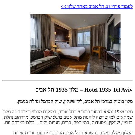
לעמוד פיורי 41 תל אביב באתר שלנו >>
Hotel 1935 Tel Aviv – מלון 1935 תל אביב
מלון בוטיק במרכז תל אביב, ליד שינקין, שוק הכרמל ונחלת בנימין.
מלון 1935 נמצא ברחוב ברנר 5 בתל אביב, במיקום מרכזי במיוחד. זה מלון
שמתאים למי שרוצה ליהנות מתל אביב ברגל: שוק הכרמל, מדרחוב נחלת
בנימין, שינקין, מסעדות, בתי קפה, ברים, חנויות והים – כולם במרחק נוח.
המלון משלב עיצוב בהשראת תל אביב ההיסטורית עם חוויית אירוח