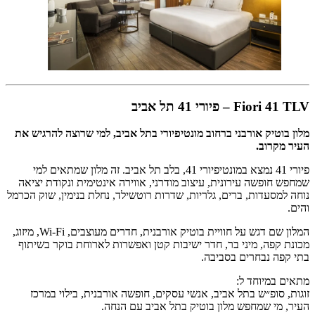
Fiori 41 TLV – פיורי 41 תל אביב
מלון בוטיק אורבני ברחוב מונטיפיורי בתל אביב, למי שרוצה להרגיש את
העיר מקרוב.
פיורי 41 נמצא במונטיפיורי 41, בלב תל אביב. זה מלון שמתאים למי
שמחפש חופשה עירונית, עיצוב מודרני, אווירה אינטימית ונקודת יציאה
נוחה למסעדות, ברים, גלריות, שדרות רוטשילד, נחלת בנימין, שוק הכרמל
והים.
המלון שם דגש על חוויית בוטיק אורבנית, חדרים מעוצבים, Wi-Fi, מיזוג,
מכונת קפה, מיני בר, חדר ישיבות קטן ואפשרות לארוחת בוקר בשיתוף
בתי קפה נבחרים בסביבה.
מתאים במיוחד ל:
זוגות, סופ״ש בתל אביב, אנשי עסקים, חופשה אורבנית, בילוי במרכז
העיר, מי שמחפש מלון בוטיק בתל אביב עם הנחה.