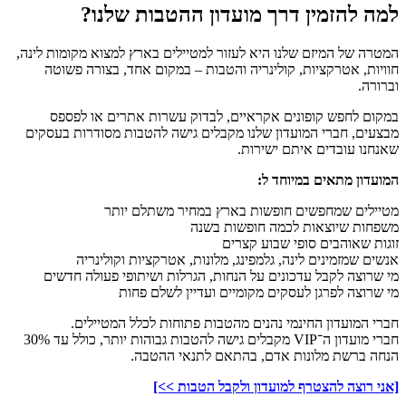
למה להזמין דרך מועדון ההטבות שלנו?
המטרה של המיזם שלנו היא לעזור למטיילים בארץ למצוא מקומות לינה,
חוויות, אטרקציות, קולינריה והטבות – במקום אחד, בצורה פשוטה
וברורה.
במקום לחפש קופונים אקראיים, לבדוק עשרות אתרים או לפספס
מבצעים, חברי המועדון שלנו מקבלים גישה להטבות מסודרות בעסקים
שאנחנו עובדים איתם ישירות.
המועדון מתאים במיוחד ל:
מטיילים שמחפשים חופשות בארץ במחיר משתלם יותר
משפחות שיוצאות לכמה חופשות בשנה
זוגות שאוהבים סופי שבוע קצרים
אנשים שמזמינים לינה, גלמפינג, מלונות, אטרקציות וקולינריה
מי שרוצה לקבל עדכונים על הנחות, הגרלות ושיתופי פעולה חדשים
מי שרוצה לפרגן לעסקים מקומיים ועדיין לשלם פחות
חברי המועדון החינמי נהנים מהטבות פתוחות לכלל המטיילים.
חברי מועדון ה־VIP מקבלים גישה להטבות גבוהות יותר, כולל עד 30%
הנחה ברשת מלונות אדם, בהתאם לתנאי ההטבה.
[אני רוצה להצטרף למועדון ולקבל הטבות >>]