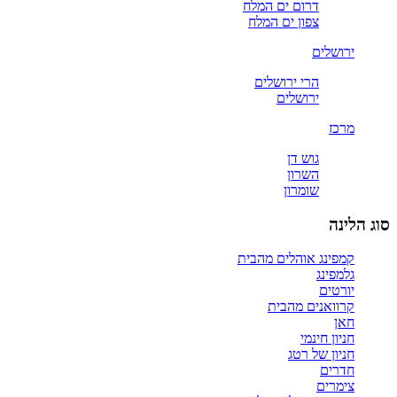
דרום ים המלח
צפון ים המלח
ירושלים
הרי ירושלים
ירושלים
מרכז
גוש דן
השרון
שומרון
סוג הלינה
קמפינג אוהלים מהבית
גלמפינג
יורטים
קרוואנים מהבית
חאן
חניון חינמי
חניון של רטג
חדרים
צימרים