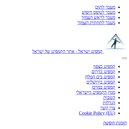
מעבר לתוכן
מעבר לטופס חיפוש
מעבר לראש העמוד
מעבר לתחתית העמוד
קמפינג ישראל - אתר הקמפינג של ישראל
קמפינג בצפון
קמפינג בדרום
קמפינג בים המלח
קמפינג בירושלים
קמפינג במרכז
מגזין הקמפינג הישראלי
הטבות
הגרלות
צרו קשר
Cookie Policy (EU)
הזמנת חופשה