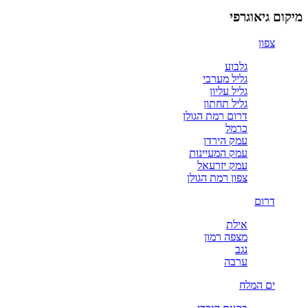
יאוגרפי
ון
גלבוע
גליל מערבי
גליל עליון
גליל תחתון
דרום רמת הגולן
כרמל
עמק הירדן
עמק המעיינות
עמק יזרעאל
צפון רמת הגולן
ום
אילת
מצפה רמון
נגב
ערבה
 המלח