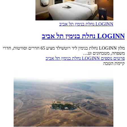
LO נחלת בנימין תל אביב
נימין תל אביב
מלון LOGINN נחלת בנימין ליד רוטשילד מציע 65 חדרים וסוויטות, חדרי
מטבחונים וגג…
וספים
LOGINN נחלת בנימין תל אביב
טבה