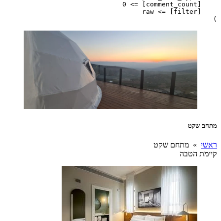
ט
מתחם שקט
טבה