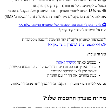
בסופ”ש לקמפינג כולל ארוחות) – קוד קופון: ערןפאר
🟣
עד 15% הנחה לחברי מועדון
– חברי המועדון שלנו מקבלים
הטבה
מוגדלת
, אותה הם מקבלים מיד לאחר ההצטרפות (הקוד נשלח ב־SMS)
💥 לחצו כאן להזמנה עם ההטבה של המועדון החינמי שלנו >>
👉 אל תשכחו להוסיף קוד קופון!
להצטרפות למועדון ולקבלת קוד ההטבה להטבה מקסימלית
👉 [<<להצטרפות למועדון לחצו כאן>>]
איך זה עובד?
נכנסים לאתר (
קישור לאתר
)
בחרו תאריך והרכב חדרים ותוודו שהקוד קופון נמצא בקישור,
לאחר מכן לחצו “בדיקת זמינות”
כעת בוחרים את החדר עם ההנחה
גם בלי להיות חברי מועדון – תקבלו מחיר נמוך יותר מהמחיר באתר.
מה זה מועדון ההטבות שלנו?