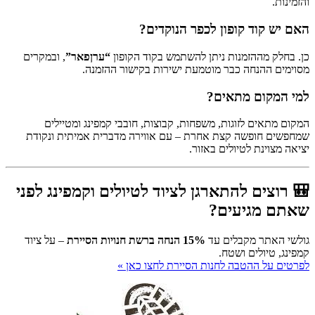
והזמינות.
האם יש קוד קופון לכפר הנוקדים?
כן. בחלק מההזמנות ניתן להשתמש בקוד הקופון
“ערןפאר”
, ובמקרים
מסוימים ההנחה כבר מוטמעת ישירות בקישור ההזמנה.
למי המקום מתאים?
המקום מתאים לזוגות, משפחות, קבוצות, חובבי קמפינג ומטיילים
שמחפשים חופשה קצת אחרת – עם אווירה מדברית אמיתית ונקודת
יציאה מצוינת לטיולים באזור.
🎒 רוצים להתארגן לציוד לטיולים וקמפינג לפני
שאתם מגיעים?
גולשי האתר מקבלים עד
15% הנחה ברשת חנויות הסיירת
– על ציוד
קמפינג, טיולים ושטח.
לפרטים על ההטבה לחנות הסיירת לחצו כאן »