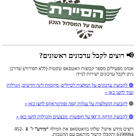
📢 רוצים לקבל עדכונים ראשונים?
אנחנו מפעילים מספר קבוצות וואטסאפ שקטות (ללא חפירות) שדרכן
ניתן לקבל עדכונים ישירות לנייד:
🟢 לקבוצת עדכונים על המלצות לטיולים, מקומות לינה חדשים, הגרלות
ועוד לחצו כאן »
🟢
לקבוצת ההמלצות על עגלות קפה ופודטראקס לחצו כאן »
🟢 לקבוצת הדקה ה־90 על חופשות, מבצעים והגרלות לחצו כאן »
רוצים מידע אישי? שלחו בוואטסאפ את המילה
“מידע”
ל־📱 052-
6199994 ותקבלו קישור מותאם עם ההטבות.