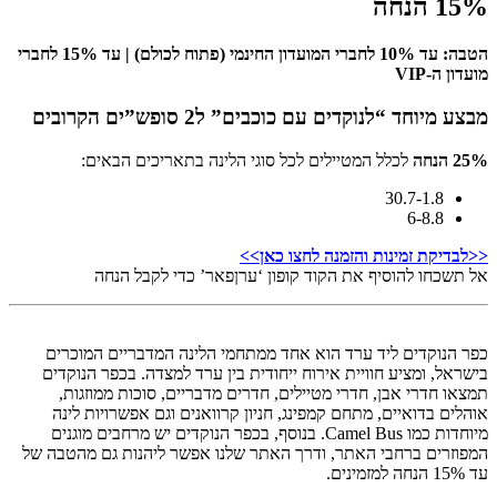
15% הנחה
הטבה: עד 10% לחברי המועדון החינמי (פתוח לכולם) | עד 15% לחברי
מועדון ה-VIP
מבצע מיוחד “לנוקדים עם כוכבים” ל2 סופש”ים הקרובים
25% הנחה
לכלל המטיילים לכל סוגי הלינה בתאריכים הבאים:
30.7-1.8
6-8.8
<<לבדיקת זמינות והזמנה לחצו כאן>>
אל תשכחו להוסיף את הקוד קופון ‘ערןפאר’ כדי לקבל הנחה
כפר הנוקדים ליד ערד הוא אחד ממתחמי הלינה המדבריים המוכרים
בישראל, ומציע חוויית אירוח ייחודית בין ערד למצדה. בכפר הנוקדים
תמצאו חדרי אבן, חדרי מטיילים, חדרים מדבריים, סוכות ממוזגות,
אוהלים בדואיים, מתחם קמפינג, חניון קרוואנים וגם אפשרויות לינה
מיוחדות כמו Camel Bus. בנוסף, בכפר הנוקדים יש מרחבים מוגנים
המפוזרים ברחבי האתר, ודרך האתר שלנו אפשר ליהנות גם מהטבה של
עד 15% הנחה למזמינים.