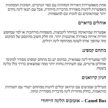
אחת מאפשרויות האירוח המזוהות עם כפר הנוקדים. הסוכות הממוזגות
מאפשרות ליהנות מאווירה מדברית מיוחדת, אבל עם תנאי לינה נוחים
יותר שמתאימים גם לזוגות וגם למשפחות.
אוהלים בדואיים
אפשרות שמתאימה במיוחד לקבוצות, משפחות מורחבות או למי שמחפש
חוויית אירוח באווירה אותנטית יותר. זהו חלק חשוב מהקסם של המקום
ומה שהופך אותו לשונה ממתחמי לינה רגילים.
מתחם קמפינג
למי שמעדיף לינה עצמאית, במקום יש גם מתחם קמפינג מסודר למקימי
אוהלים פרטיים, עם תשתיות נוחות יותר ממה שמוצאים בדרך כלל בלינה
בשטח.
חניון קרוואנים
מטיילים שמגיעים עם קרוואן יכולים ליהנות ממתחם ייעודי עם תשתיות
מותאמות, כחלק מחוויית לינה מדברית מסודרת ונוחה.
Camel Bus – אוטובוס הלינה הייחודי