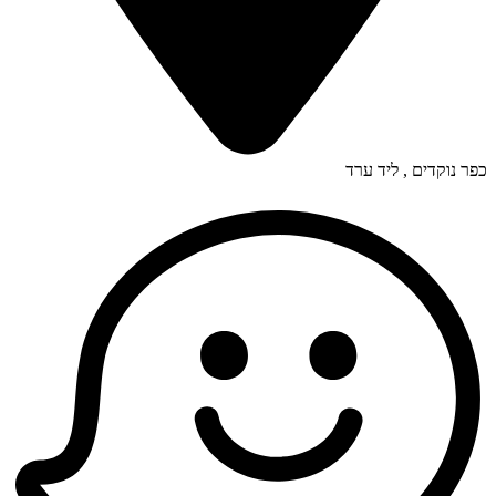
כפר נוקדים , ליד ערד