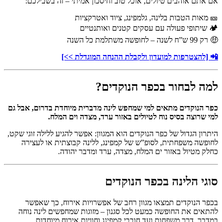
אם אתם אוהבים טיולים, אוכל טוב וחיסכון אמיתי – זה בשבילכם:
🎫 מאות הטבות בלינה, גלמפינג, ציוד ואטרקציות
🏕️ שיתופי פעולה עם עסקים קטנים ואותנטיים
🤑 רק 99 ש”ח לשנה – לחופשה משתלמת כל השנה
📲 [להצטרפות למועדון ולקבלת ההנחה המוגדלת >>]
למה לבחור בכפר הנוקדים?
כפר הנוקדים מתאים למי שמחפש לינה מדברית מיוחדת בדרום, אבל גם
למי שרוצה בסיס נוח לטיולים באזור ערד, מצדה וים המלח.
היתרון הגדול של כפר הנוקדים הוא המגוון: אפשר להגיע ללילה זוגי שקט,
לחופשה משפחתית, לסופ”ש של קמפינג, ללינה קבוצתית או לעצירה
כחלק מטיול באזור ים המלח, מצדה, ערד ומדבר יהודה.
סוגי הלינה בכפר הנוקדים
בכפר הנוקדים תמצאו מגוון רחב של אפשרויות אירוח, כך שאפשר
להתאים את החופשה כמעט לכל סגנון – מזוגות שמחפשים לינה נוחה
במדבר, דרך משפחות ועד חובבי קמפינג וחוויות אירוח מיוחדות.