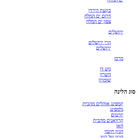
בקעת הירדן
דרום ים המלח
צפון ים המלח
ירושלים
הרי ירושלים
ירושלים
מרכז
גוש דן
השרון
שומרון
סוג הלינה
קמפינג אוהלים מהבית
גלמפינג
יורטים
קרוואנים מהבית
חאן
חניון חינמי
חניון של רטג