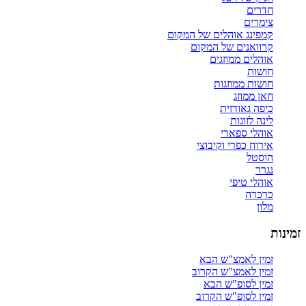
חדרים
צימרים
קמפינג אוהלים של המקום
קרוואנים של המקום
אוהלים ממוזגים
חושות
חושות ממוזגות
חאן ממוזג
כיפה גאודזית
לינה לזוגות
אוהלי ספארי
אירוח כפרי וקיבוצי
הוסטל
נגרר
אוהלי טיפי
כרכרה
מלון
זמינות
זמין לאמצ"ש הבא
זמין לאמצ"ש הקרוב
זמין לסופ"ש הבא
זמין לסופ"ש הקרוב