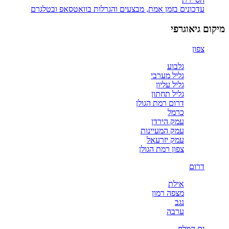
עדכונים בזמן אמת, מבצעים והגרלות בוואטסאפ ובטלגרם
מיקום גיאוגרפי
צפון
גלבוע
גליל מערבי
גליל עליון
גליל תחתון
דרום רמת הגולן
כרמל
עמק הירדן
עמק המעיינות
עמק יזרעאל
צפון רמת הגולן
דרום
אילת
מצפה רמון
נגב
ערבה
ים המלח