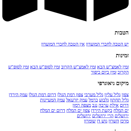
הטבות
יש הטבה לחברי המועדון
אין הטבה לחברי המועדון
זמינות
זמין לאמצ"ש הבא
זמין לאמצ"ש הקרוב
זמין לסופ"ש הבא
זמין לסופ"ש
הקרוב
זמין ביום כיפור
מיקום גיאוגרפי
צפון
גליל עליון
גליל מערבי
צפון רמת הגולן
דרום רמת הגולן
עמק הירדן
גליל תחתון
גלבוע
כרמל
עמק יזרעאל
עמק המעיינות
דרום
אילת
ערבה
נגב
מצפה רמון
ים המלח
בקעת הירדן
צפון ים המלח
דרום ים המלח
ירושלים
הרי ירושלים
ירושלים
מרכז
השרון
גוש דן
שומרון