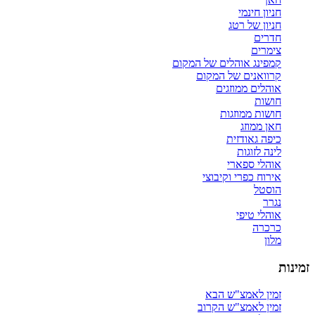
חניון חינמי
חניון של רטג
חדרים
צימרים
קמפינג אוהלים של המקום
קרוואנים של המקום
אוהלים ממוזגים
חושות
חושות ממוזגות
חאן ממוזג
כיפה גאודזית
לינה לזוגות
אוהלי ספארי
אירוח כפרי וקיבוצי
הוסטל
נגרר
אוהלי טיפי
כרכרה
מלון
זמינות
זמין לאמצ"ש הבא
זמין לאמצ"ש הקרוב