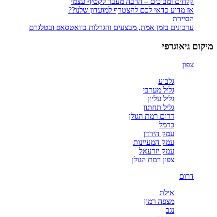
קלחים ומבוכים – הרבה מעבר לקטיף עצמי
אז מדוע כדאי לכם להצטרף למועדון שלנו??
הסיירת
עדכונים בזמן אמת, מבצעים והגרלות בוואטסאפ ובטלגרם
מיקום גיאוגרפי
צפון
גלבוע
גליל מערבי
גליל עליון
גליל תחתון
דרום רמת הגולן
כרמל
עמק הירדן
עמק המעיינות
עמק יזרעאל
צפון רמת הגולן
דרום
אילת
מצפה רמון
נגב