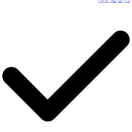
כיריים
תנור
מיקרו