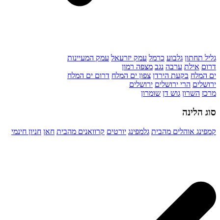
גליל תחתון
גלבוע
כרמל
עמק יזרעאל
עמק המעיינות
דרום
אילת
ערבה
נגב
מצפה רמון
ים המלח
בקעת הירדן
צפון ים המלח
דרום ים המלח
ירושלים
הרי ירושלים
ירושלים
מרכז
השרון
גוש דן
שומרון
סוג הלינה
קמפינג אוהלים מהבית
גלמפינג
יורטים
קרוואנים מהבית
חאן
חניון חינמי