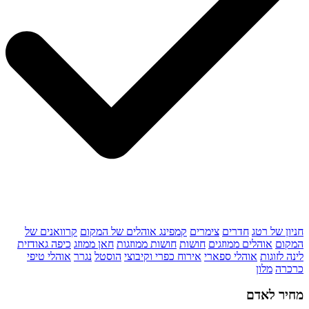
חניון של רטג
חדרים
צימרים
קמפינג אוהלים של המקום
קרוואנים של
המקום
אוהלים ממוזגים
חושות
חושות ממוזגות
חאן ממוזג
כיפה גאודזית
לינה לזוגות
אוהלי ספארי
אירוח כפרי וקיבוצי
הוסטל
נגרר
אוהלי טיפי
כרכרה
מלון
מחיר לאדם