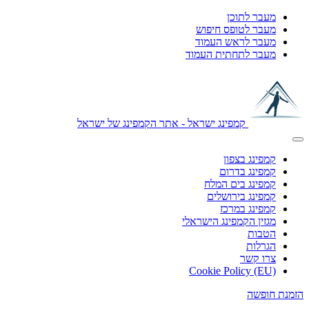
מעבר לתוכן
מעבר לטופס חיפוש
מעבר לראש העמוד
מעבר לתחתית העמוד
קמפינג ישראל - אתר הקמפינג של ישראל
קמפינג בצפון
קמפינג בדרום
קמפינג בים המלח
קמפינג בירושלים
קמפינג במרכז
מגזין הקמפינג הישראלי
הטבות
הגרלות
צרו קשר
Cookie Policy (EU)
הזמנת חופשה