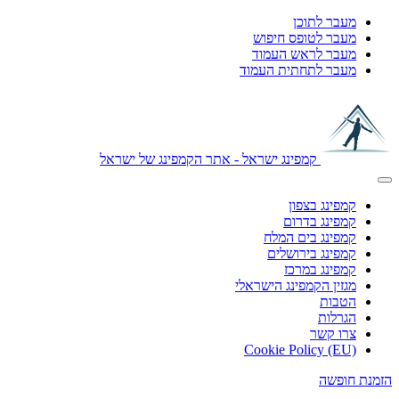
מעבר לתוכן
מעבר לטופס חיפוש
מעבר לראש העמוד
מעבר לתחתית העמוד
קמפינג ישראל - אתר הקמפינג של ישראל
קמפינג בצפון
קמפינג בדרום
קמפינג בים המלח
קמפינג בירושלים
קמפינג במרכז
מגזין הקמפינג הישראלי
הטבות
הגרלות
צרו קשר
Cookie Policy (EU)
הזמנת חופשה