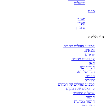
ירושלים
מרכז
גוש דן
השרון
שומרון
סוג הלינה
קמפינג אוהלים מהבית
גלמפינג
יורטים
קרוואנים מהבית
חאן
חניון חינמי
חניון של רטג
חדרים
צימרים
קמפינג אוהלים של המקום
קרוואנים של המקום
אוהלים ממוזגים
חושות
חושות ממוזגות
חאן ממוזג