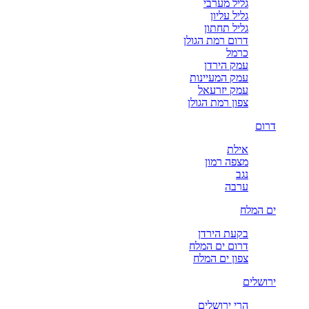
גליל מערבי
גליל עליון
גליל תחתון
דרום רמת הגולן
כרמל
עמק הירדן
עמק המעיינות
עמק יזרעאל
צפון רמת הגולן
דרום
אילת
מצפה רמון
נגב
ערבה
ים המלח
בקעת הירדן
דרום ים המלח
צפון ים המלח
ירושלים
הרי ירושלים