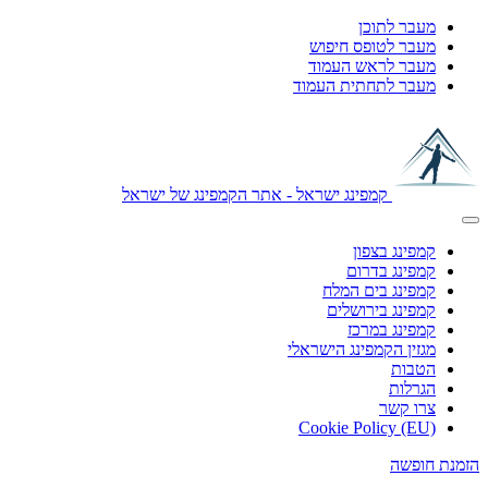
מעבר לתוכן
מעבר לטופס חיפוש
מעבר לראש העמוד
מעבר לתחתית העמוד
קמפינג ישראל - אתר הקמפינג של ישראל
קמפינג בצפון
קמפינג בדרום
קמפינג בים המלח
קמפינג בירושלים
קמפינג במרכז
מגזין הקמפינג הישראלי
הטבות
הגרלות
צרו קשר
Cookie Policy (EU)
הזמנת חופשה