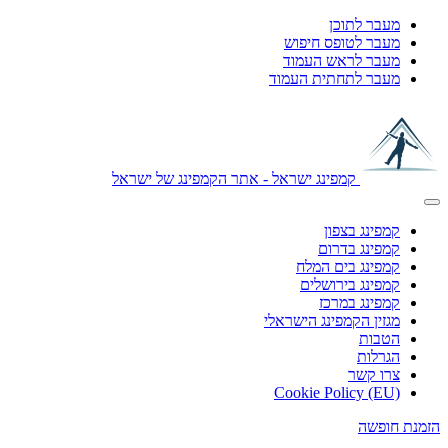
מעבר לתוכן
מעבר לטופס חיפוש
מעבר לראש העמוד
מעבר לתחתית העמוד
קמפינג ישראל - אתר הקמפינג של ישראל
קמפינג בצפון
קמפינג בדרום
קמפינג בים המלח
קמפינג בירושלים
קמפינג במרכז
מגזין הקמפינג הישראלי
הטבות
הגרלות
צרו קשר
Cookie Policy (EU)
הזמנת חופשה