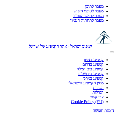
מעבר לתוכן
מעבר לטופס חיפוש
מעבר לראש העמוד
מעבר לתחתית העמוד
קמפינג ישראל - אתר הקמפינג של ישראל
קמפינג בצפון
קמפינג בדרום
קמפינג בים המלח
קמפינג בירושלים
קמפינג במרכז
מגזין הקמפינג הישראלי
הטבות
הגרלות
צרו קשר
Cookie Policy (EU)
הזמנת חופשה