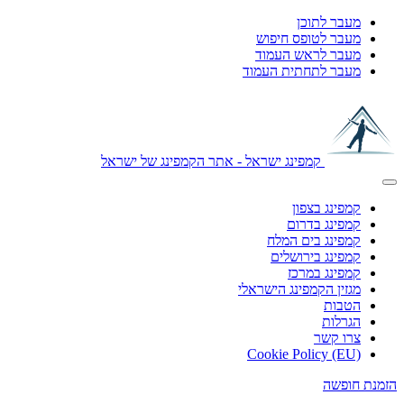
מעבר לתוכן
מעבר לטופס חיפוש
מעבר לראש העמוד
מעבר לתחתית העמוד
קמפינג ישראל - אתר הקמפינג של ישראל
קמפינג בצפון
קמפינג בדרום
קמפינג בים המלח
קמפינג בירושלים
קמפינג במרכז
מגזין הקמפינג הישראלי
הטבות
הגרלות
צרו קשר
Cookie Policy (EU)
הזמנת חופשה