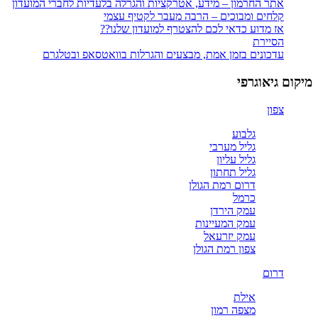
אתר החרמון – מידע, אטרקציות והגרלה בלעדיות לחברי המועדון
קלחים ומבוכים – הרבה מעבר לקטיף עצמי
אז מדוע כדאי לכם להצטרף למועדון שלנו??
הסיירת
עדכונים בזמן אמת, מבצעים והגרלות בוואטסאפ ובטלגרם
מיקום גיאוגרפי
צפון
גלבוע
גליל מערבי
גליל עליון
גליל תחתון
דרום רמת הגולן
כרמל
עמק הירדן
עמק המעיינות
עמק יזרעאל
צפון רמת הגולן
דרום
אילת
מצפה רמון