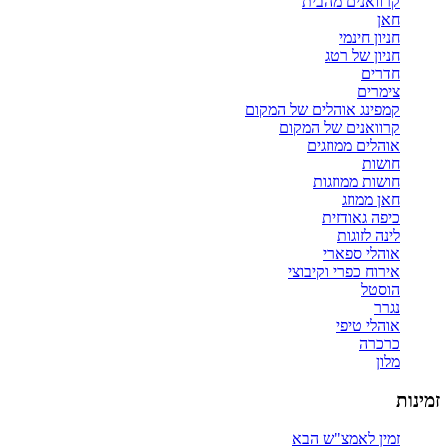
קרוואנים מהבית
חאן
חניון חינמי
חניון של רטג
חדרים
צימרים
קמפינג אוהלים של המקום
קרוואנים של המקום
אוהלים ממוזגים
חושות
חושות ממוזגות
חאן ממוזג
כיפה גאודזית
לינה לזוגות
אוהלי ספארי
אירוח כפרי וקיבוצי
הוסטל
נגרר
אוהלי טיפי
כרכרה
מלון
זמינות
זמין לאמצ"ש הבא