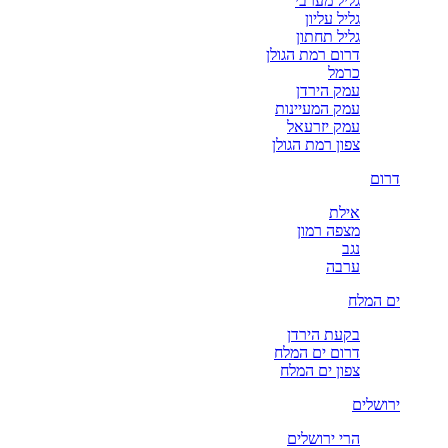
גליל מערבי
גליל עליון
גליל תחתון
דרום רמת הגולן
כרמל
עמק הירדן
עמק המעיינות
עמק יזרעאל
צפון רמת הגולן
דרום
אילת
מצפה רמון
נגב
ערבה
ים המלח
בקעת הירדן
דרום ים המלח
צפון ים המלח
ירושלים
הרי ירושלים