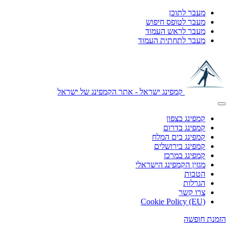
מעבר לתוכן
מעבר לטופס חיפוש
מעבר לראש העמוד
מעבר לתחתית העמוד
קמפינג ישראל - אתר הקמפינג של ישראל
קמפינג בצפון
קמפינג בדרום
קמפינג בים המלח
קמפינג בירושלים
קמפינג במרכז
מגזין הקמפינג הישראלי
הטבות
הגרלות
צרו קשר
Cookie Policy (EU)
הזמנת חופשה