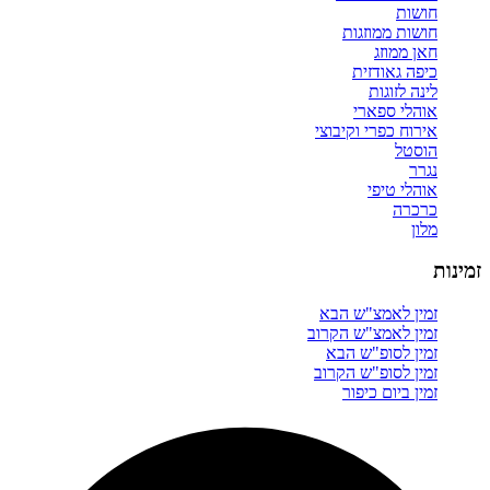
חושות
חושות ממוזגות
חאן ממוזג
כיפה גאודזית
לינה לזוגות
אוהלי ספארי
אירוח כפרי וקיבוצי
הוסטל
נגרר
אוהלי טיפי
כרכרה
מלון
זמינות
זמין לאמצ"ש הבא
זמין לאמצ"ש הקרוב
זמין לסופ"ש הבא
זמין לסופ"ש הקרוב
זמין ביום כיפור