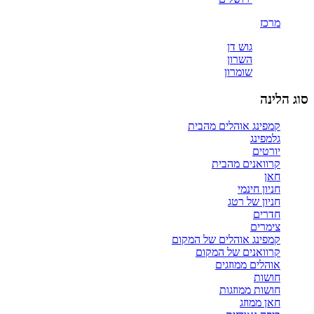
מרכז
גוש דן
השרון
שומרון
סוג הלינה
קמפינג אוהלים מהבית
גלמפינג
יורטים
קרוואנים מהבית
חאן
חניון חינמי
חניון של רטג
חדרים
צימרים
קמפינג אוהלים של המקום
קרוואנים של המקום
אוהלים ממוזגים
חושות
חושות ממוזגות
חאן ממוזג