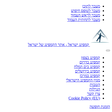
מעבר לתוכן
מעבר לטופס חיפוש
מעבר לראש העמוד
מעבר לתחתית העמוד
קמפינג ישראל - אתר הקמפינג של ישראל
קמפינג בצפון
קמפינג בדרום
קמפינג בים המלח
קמפינג בירושלים
קמפינג במרכז
מגזין הקמפינג הישראלי
הטבות
הגרלות
צרו קשר
Cookie Policy (EU)
הזמנת חופשה