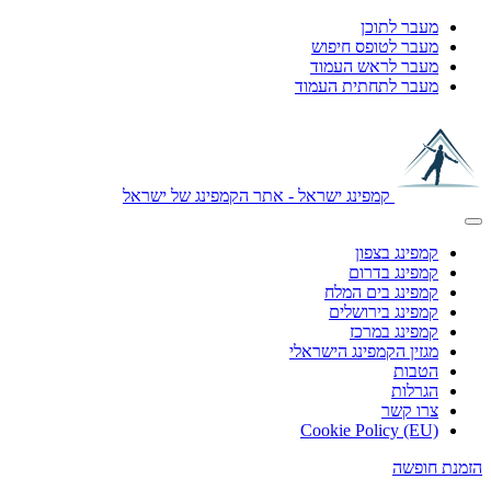
מעבר לתוכן
מעבר לטופס חיפוש
מעבר לראש העמוד
מעבר לתחתית העמוד
קמפינג ישראל - אתר הקמפינג של ישראל
קמפינג בצפון
קמפינג בדרום
קמפינג בים המלח
קמפינג בירושלים
קמפינג במרכז
מגזין הקמפינג הישראלי
הטבות
הגרלות
צרו קשר
Cookie Policy (EU)
הזמנת חופשה