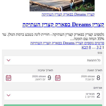
קצרין Dreams בפארק קצרין העתיקה
קצרין Dreams בפארק קצרין העתיקה
גלמפינג קצרין בפארק קצרין העתיקה - חוויית לינה בטבע ברמת הגולן. עד
35% הנחה עם הזמנה…
פרטים נוספים
קצרין Dreams בפארק קצרין העתיקה
1
2
3
…
8
הבא
נכס
כל ההצעות
תאריך הגעה:
תאריך עזיבה:
9
8
אוגוסט 2026
אוגוסט 2026
יום שבת
יום ראשון
אורחים:
2
מבוגרים:
חדרים: 1