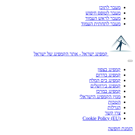
מעבר לתוכן
מעבר לטופס חיפוש
מעבר לראש העמוד
מעבר לתחתית העמוד
קמפינג ישראל - אתר הקמפינג של ישראל
קמפינג בצפון
קמפינג בדרום
קמפינג בים המלח
קמפינג בירושלים
קמפינג במרכז
מגזין הקמפינג הישראלי
הטבות
הגרלות
צרו קשר
Cookie Policy (EU)
הזמנת חופשה