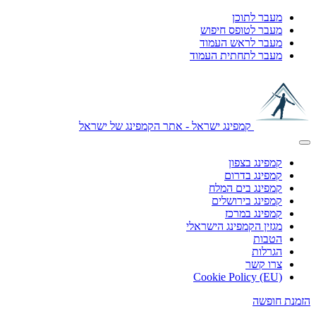
מעבר לתוכן
מעבר לטופס חיפוש
מעבר לראש העמוד
מעבר לתחתית העמוד
קמפינג ישראל - אתר הקמפינג של ישראל
קמפינג בצפון
קמפינג בדרום
קמפינג בים המלח
קמפינג בירושלים
קמפינג במרכז
מגזין הקמפינג הישראלי
הטבות
הגרלות
צרו קשר
Cookie Policy (EU)
הזמנת חופשה