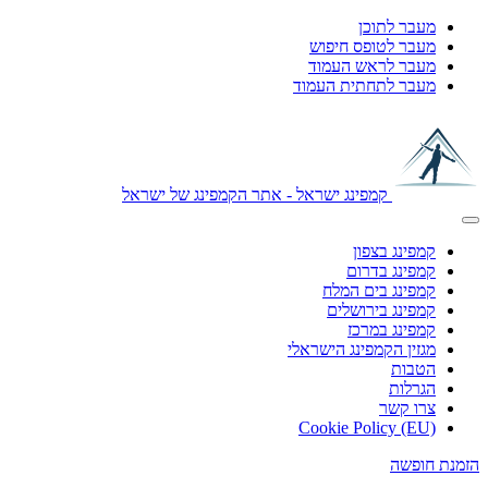
מעבר לתוכן
מעבר לטופס חיפוש
מעבר לראש העמוד
מעבר לתחתית העמוד
קמפינג ישראל - אתר הקמפינג של ישראל
קמפינג בצפון
קמפינג בדרום
קמפינג בים המלח
קמפינג בירושלים
קמפינג במרכז
מגזין הקמפינג הישראלי
הטבות
הגרלות
צרו קשר
Cookie Policy (EU)
הזמנת חופשה